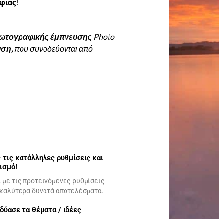
αφίας
!
 φωτογραφικής έμπνευσης
Photo
ιση,
που συνοδεύονται από
ς τις κατάλληλες ρυθμίσεις και
ισμό!
 με τις προτεινόμενες ρυθμίσεις
α καλύτερα δυνατά αποτελέσματα.
νδύασε τα θέματα / ιδέες