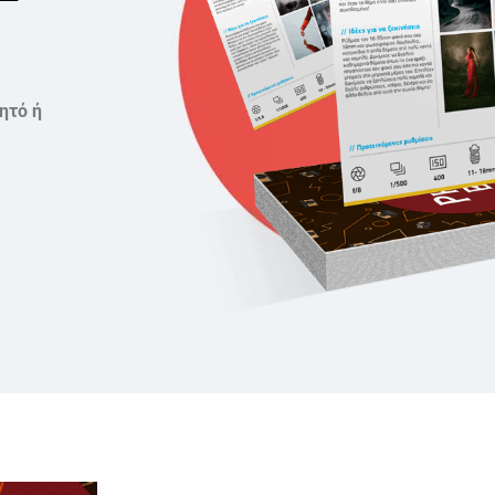
ητό ή