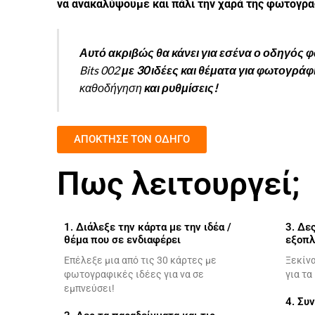
να ανακαλύψουμε και πάλι την χαρά της φωτογρ
Αυτό ακριβώς θα κάνει για εσένα ο οδηγός
Bits 002
με 30 ιδέες και θέματα για φωτογράφ
καθοδήγηση
και ρυθμίσεις!
ΑΠΟΚΤΗΣΕ ΤΟΝ ΟΔΗΓΟ
Πως λειτουργεί;
1. Διάλεξε την κάρτα με την ιδέα /
3. Δε
θέμα που σε ενδιαφέρει
εξοπλ
Επέλεξε μια από τις 30 κάρτες με
Ξεκίνα
φωτογραφικές ιδέες για να σε
για τ
εμπνεύσει!
4. Συ