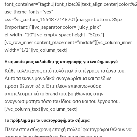
font_container=”tag:h1|font_size:38|text_align:center|color:%
use_theme_fonts=”yes”
css=”.vc_custom_1554877148701{margin-bottom: 35px
!important;}”][vc_separator color=”juicy_pink”
el_width=”10″][vc_empty_space height=”50px”]
[vc_row_inner content_placement=”middle”][vc_column_inner
width=”1/2″][vc_column_text]
Η σημασία μιας καλαίσθητης υπογραφής για ένα δημιουργό
Κάθε καλλιτέχνης από πολύ παλιά υπέγραφε τα έργα του.
Αυτό τα έκανε μοναδικά, αναγνωρίσιμα και τα έδινε
προστιθέμενη αξία. Επιπλέον επικοινωνούσε
αποτελεσματικά το brand του, βοηθώντας στην
αναγνωσιμότητα τόσο του ίδιου όσο και του έργου του.
[/vc_column_text][vc_column_text]
Το πρόβλημα με τα υδατογραφήματα σήμερα
Πλέον στην σύγχρονη εποχή πολλοί φωτογράφοι θέλουν να
υπογράψουν ψηφιακά τις δημιουργίες τους με