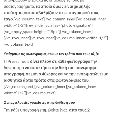
υδατογραφήματα,
τα οποία όμως είναι χαμηλής
ποιότητας και υποβαθμίζουν το φωτογραφικό τους
έργο.
[/vc_column_text][/vc_column_inner][vc_column_inner
width=”1/2″][rev_slider_vc alias=”photo-signature”]
[vc_empty_space height=”15px”][/vc_column_inner]
[/vc_row_inner][vc_row_inner][vc_column_inner width=”1/2″]
[vc_column_text]
Υπέγραψε τις φωτογραφίες σου με τον τρόπο που τους αξίζει
Η Preset Tools
δίνει πλέον σε κάθε φωτογράφο
την
δυνατότητα
να αποκτήσει την δική του πανέμορφη
υπογραφή, σε μόνο 48 ώρες
και να
την ενσωματώνει με
αισθητικά άρτιο τρόπο στις φωτογραφίες του.
[/vc_column_text][/vc_column_inner][vc_column_inner
width=”1/2″][vc_column_text]
2 επαγγελματίες γραφίστες στην διάθεση σου
Την κάθε υπογραφή επιμελείται ένας
από τους 2