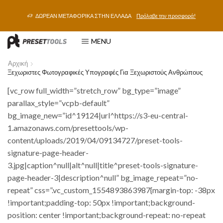
ΔΩΡΕΑΝ ΜΕΤΑΦΟΡΙΚΑ ΣΤΗΝ ΕΛΛΑΔΑ
Πρόλαβε την προσφορά!
MENU
Αρχική
Ξεχωριστες Φωτογραφικές Υπογραφές Για Ξεχωριστούς Ανθρώπους
[vc_row full_width=”stretch_row” bg_type=”image”
parallax_style=”vcpb-default”
bg_image_new=”id^19124|url^https://s3-eu-central-
1.amazonaws.com/presettools/wp-
content/uploads/2019/04/09134727/preset-tools-
signature-page-header-
3.jpg|caption^null|alt^null|title^preset-tools-signature-
page-header-3|description^null” bg_image_repeat=”no-
repeat” css=”.vc_custom_1554893863987{margin-top: -38px
!important;padding-top: 50px !important;background-
position: center !important;background-repeat: no-repeat