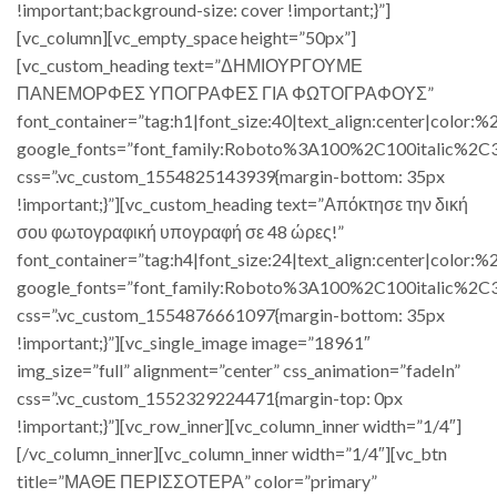
!important;background-size: cover !important;}”]
[vc_column][vc_empty_space height=”50px”]
[vc_custom_heading text=”ΔΗΜΙΟΥΡΓΟΥΜΕ
ΠΑΝΕΜΟΡΦΕΣ ΥΠΟΓΡΑΦΕΣ ΓΙΑ ΦΩΤΟΓΡΑΦΟΥΣ”
font_container=”tag:h1|font_size:40|text_align:center|color:%23
google_fonts=”font_family:Roboto%3A100%2C100italic%2
css=”.vc_custom_1554825143939{margin-bottom: 35px
!important;}”][vc_custom_heading text=”Απόκτησε την δική
σου φωτογραφική υπογραφή σε 48 ώρες!”
font_container=”tag:h4|font_size:24|text_align:center|color:%23
google_fonts=”font_family:Roboto%3A100%2C100italic%2
css=”.vc_custom_1554876661097{margin-bottom: 35px
!important;}”][vc_single_image image=”18961″
img_size=”full” alignment=”center” css_animation=”fadeIn”
css=”.vc_custom_1552329224471{margin-top: 0px
!important;}”][vc_row_inner][vc_column_inner width=”1/4″]
[/vc_column_inner][vc_column_inner width=”1/4″][vc_btn
title=”ΜΑΘΕ ΠΕΡΙΣΣΟΤΕΡΑ” color=”primary”