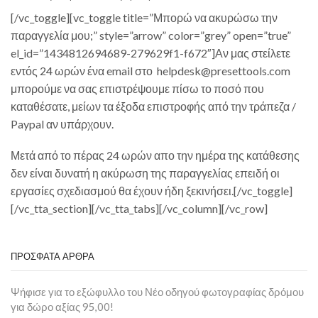
[/vc_toggle][vc_toggle title=”Μπορώ να ακυρώσω την
παραγγελία μου;” style=”arrow” color=”grey” open=”true”
el_id=”1434812694689-279629f1-f672″]Αν μας στείλετε
εντός 24 ωρών ένα email στο helpdesk@presettools.com
μπορούμε να σας επιστρέψουμε πίσω το ποσό που
καταθέσατε, μείων τα έξοδα επιστροφής από την τράπεζα /
Paypal αν υπάρχουν.
Μετά από το πέρας 24 ωρών απο την ημέρα της κατάθεσης
δεν είναι δυνατή η ακύρωση της παραγγελίας επειδή οι
εργασίες σχεδιασμού θα έχουν ήδη ξεκινήσει.[/vc_toggle]
[/vc_tta_section][/vc_tta_tabs][/vc_column][/vc_row]
ΠΡΟΣΦΑΤΑ ΑΡΘΡΑ
Ψήφισε για το εξώφυλλο του Νέο οδηγού φωτογραφίας δρόμου
για δώρο αξίας 95,00!