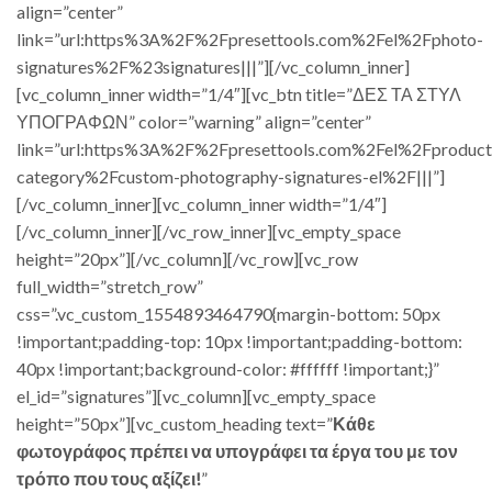
align=”center”
link=”url:https%3A%2F%2Fpresettools.com%2Fel%2Fphoto-
signatures%2F%23signatures|||”][/vc_column_inner]
[vc_column_inner width=”1/4″][vc_btn title=”ΔΕΣ ΤΑ ΣΤΥΛ
ΥΠΟΓΡΑΦΩΝ” color=”warning” align=”center”
link=”url:https%3A%2F%2Fpresettools.com%2Fel%2Fproduct
category%2Fcustom-photography-signatures-el%2F|||”]
[/vc_column_inner][vc_column_inner width=”1/4″]
[/vc_column_inner][/vc_row_inner][vc_empty_space
height=”20px”][/vc_column][/vc_row][vc_row
full_width=”stretch_row”
css=”.vc_custom_1554893464790{margin-bottom: 50px
!important;padding-top: 10px !important;padding-bottom:
40px !important;background-color: #ffffff !important;}”
el_id=”signatures”][vc_column][vc_empty_space
height=”50px”][vc_custom_heading text=”
Κάθε
φωτογράφος πρέπει να υπογράφει τα έργα του με τον
τρόπο που τους αξίζει!
”