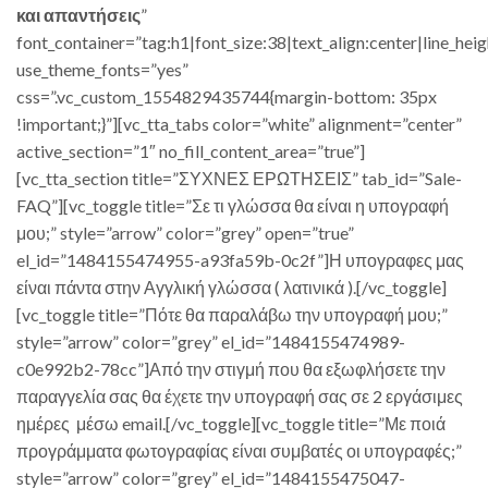
και απαντήσεις
”
font_container=”tag:h1|font_size:38|text_align:center|line_heig
use_theme_fonts=”yes”
css=”.vc_custom_1554829435744{margin-bottom: 35px
!important;}”][vc_tta_tabs color=”white” alignment=”center”
active_section=”1″ no_fill_content_area=”true”]
[vc_tta_section title=”ΣΥΧΝΕΣ ΕΡΩΤΗΣΕΙΣ” tab_id=”Sale-
FAQ”][vc_toggle title=”Σε τι γλώσσα θα είναι η υπογραφή
μου;” style=”arrow” color=”grey” open=”true”
el_id=”1484155474955-a93fa59b-0c2f”]Η υπογραφες μας
είναι πάντα στην Αγγλική γλώσσα ( λατινικά ).[/vc_toggle]
[vc_toggle title=”Πότε θα παραλάβω την υπογραφή μου;”
style=”arrow” color=”grey” el_id=”1484155474989-
c0e992b2-78cc”]Από την στιγμή που θα εξωφλήσετε την
παραγγελία σας θα έχετε την υπογραφή σας σε 2 εργάσιμες
ημέρες μέσω email.[/vc_toggle][vc_toggle title=”Με ποιά
προγράμματα φωτογραφίας είναι συμβατές οι υπογραφές;”
style=”arrow” color=”grey” el_id=”1484155475047-