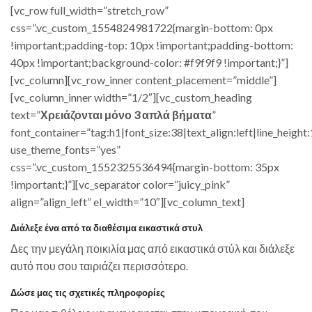
[vc_row full_width=”stretch_row”
css=”.vc_custom_1554824981722{margin-bottom: 0px
!important;padding-top: 10px !important;padding-bottom:
40px !important;background-color: #f9f9f9 !important;}”]
[vc_column][vc_row_inner content_placement=”middle”]
[vc_column_inner width=”1/2″][vc_custom_heading
text=”
Χρειάζονται μόνο 3 απλά βήματα
”
font_container=”tag:h1|font_size:38|text_align:left|line_height:
use_theme_fonts=”yes”
css=”.vc_custom_1552325536494{margin-bottom: 35px
!important;}”][vc_separator color=”juicy_pink”
align=”align_left” el_width=”10″][vc_column_text]
Διάλεξε ένα από τα διαθέσιμα εικαστικά στυλ
Δες την μεγάλη ποικιλία μας από εικαστικά στύλ και διάλεξε
αυτό που σου ταιριάζει περισσότερο.
Δώσε μας τις σχετικές πληροφορίες