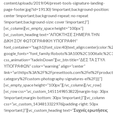
content/uploads/2019/04/preset-tools-signature-landing-
page-footer.jpg?id=19130) !important;background-position:
center !important;background-repeat: no-repeat
!important;background-size: cover !important;}”]
[vc_column][vc_empty_space height=”100px”]
[vc_custom_heading text=”ΑΠΟΚΤΗΣΕ ΣΗΜΕΡΑ ΤΗΝ
ΔΙΚΗ ΣΟΥ ΦΩΤΟΓΡΑΦΙΚΗ ΥΠΟΓΡΑΦΗ”
font_container=”tag:h1|font_size:40|text_align:center|color:%23
google_fonts=”font_family:Roboto%3A100%2C100italic%2
css_animation=”fadeInDown”][vc_btn title=”ΔΕΣ ΤΑ ΣΤΥΛ
ΥΠΟΓΡΑΦΩΝ” color=”warning” align=”center”
link=”url:https%3A%2F%2Fpresettools.com%2Fel%2Fproduct
category%2Fcustom-photography-signatures-el%2F|||”]
[vc_empty_space height=”100px”][/vc_column][/vc_row]
[vc_row css=”.vc_custom_1451149853822{margin-top: 30px
!important;margin-bottom: 30px !important;}”][vc_column
css=”.vc_custom_1434813322976{padding-right: 50px
!important;}”][vc_custom_heading text=”
Συχνές ερωτήσεις