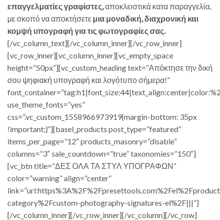
επαγγελματίες γραφίστες,
αποκλειστικά κατα παραγγελία,
με σκοπό να αποκτήσετε
μια μοναδική, διαχρονική και
κομψή υπογραφή για τις φωτογραφίες σας.
[/vc_column_text][/vc_column_inner][/vc_row_inner]
[vc_row_inner][vc_column_inner][vc_empty_space
height=”50px”][vc_custom_heading text=”Απόκτησε την δική
σου ψηφιακή υπογραφή και λογότυπο σήμερα!”
font_container=”tag:h1|font_size:44|text_align:center|color:%
use_theme_fonts=”yes”
css=”.vc_custom_1558966973919{margin-bottom: 35px
!important;}”][basel_products post_type=”featured”
items_per_page=”12″ products_masonry=”disable”
columns=”3″ sale_countdown=”true” taxonomies=”150″]
[vc_btn title=”ΔΕΣ ΟΛΑ ΤΑ ΣΤΥΛ ΥΠΟΓΡΑΦΩΝ”
color=”warning” align=”center”
link=”url:https%3A%2F%2Fpresettools.com%2Fel%2Fproduct
category%2Fcustom-photography-signatures-el%2F|||”]
[/vc_column_inner][/vc_row_inner][/vc_column][/vc_row]