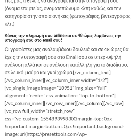
Πες μας τι θέλεις να αναγραφεται στην υπογραφή σου
(όνομα εταιρτείας, ονοματεπώνυμο κλπ) καθώς και την
κατηγορία στην οποία ανήκεις (φωτογράφος, βιντεογράφος
κλπ)
Κάνεις την πληρωμή σου online και σε 48 ώρες λαμβάνεις την
υπογραφή σου στο email σου!
Οι γραφίστες μας αναλαμβάνου δουλειά και σε 48 ώρες θα
έχεις την υπογραφή σου στο Email σου σε υπερ-υψηλή
ανάλυση αλλά και σε ανάλυση κατάλληλη για το διαδίκτυο,
σε λευκό, μαύρο και γκρί χρώμα.[/vc_column_text]
[/vc_column_inner][vc_column_inner width=”1/2″]
[vc_single_image image=”18951″ img_size=”full”
alignment=”center” css_animation=”top-to-bottom”]
[/vc_column_inner][/vc_row_inner][/vc_column][/vc_row]
[vc_row full_width=”stretch_row”
css=”.vc_custom_1554893998300{margin-top: 0px
!important;margin-bottom: 0px !important;background-
image: url(https://presettools.com/wp-