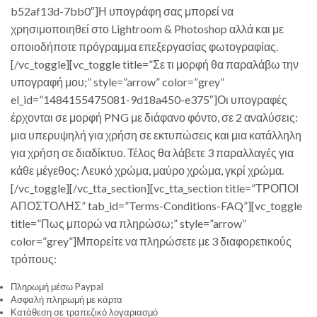
b52af13d-7bb0″]Η υπογράφη σας μπορεί να
χρησιμοποιηθεί στο Lightroom & Photoshop αλλά και με
οποιοδήποτε πρόγραμμα επεξεργασίας φωτογραφίας.
[/vc_toggle][vc_toggle title=”Σε τι μορφή θα παραλάβω την
υπογραφή μου;” style=”arrow” color=”grey”
el_id=”1484155475081-9d18a450-e375″]Οι υπογραφές
έρχονται σε μορφή PNG με διάφανο φόντο, σε 2 αναλύσεις:
μια υπερυψηλή για χρήση σε εκτυπώσεις και μια κατάλληλη
για χρήση σε διαδίκτυο. Τέλος θα λάβετε 3 παραλλαγές για
κάθε μέγεθος: Λευκό χρώμα, μαύρο χρώμα, γκρί χρώμα.
[/vc_toggle][/vc_tta_section][vc_tta_section title=”ΤΡΟΠΟΙ
ΑΠΟΣΤΟΛΗΣ” tab_id=”Terms-Conditions-FAQ”][vc_toggle
title=”Πως μπορώ να πληρώσω;” style=”arrow”
color=”grey”]Μπορείτε να πληρώσετε με 3 διαφορετικούς
τρόπους:
Πληρωμή μέσω Paypal
Ασφαλή πληρωμή με κάρτα
Κατάθεση σε τραπεζικό λογαριασμό